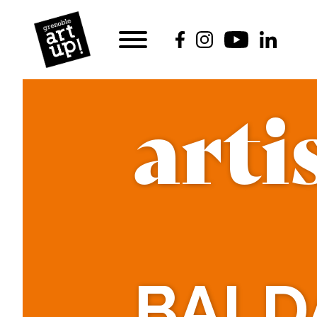
arti
BALD