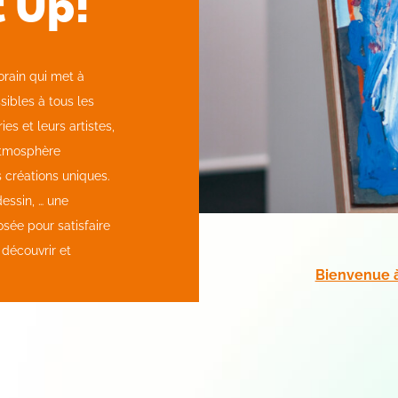
t Up!
orain qui met à
sibles à tous les
s et leurs artistes,
atmosphère
s créations uniques.
essin, … une
osée pour satisfaire
 découvrir et
Bienvenue à