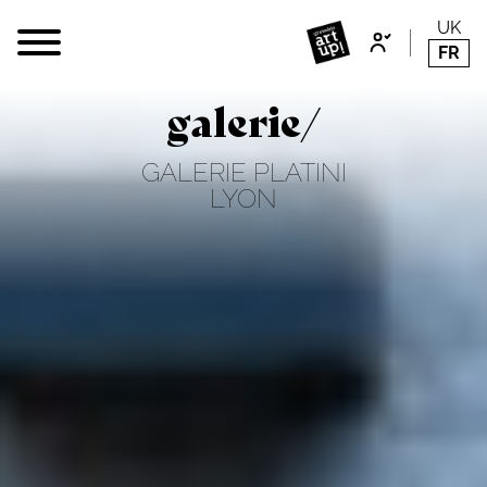
UK
FR
galerie/
GALERIE PLATINI
LYON