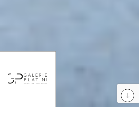
7 place des Célestins
69002 Lyon France
Mobile
: +33671034758