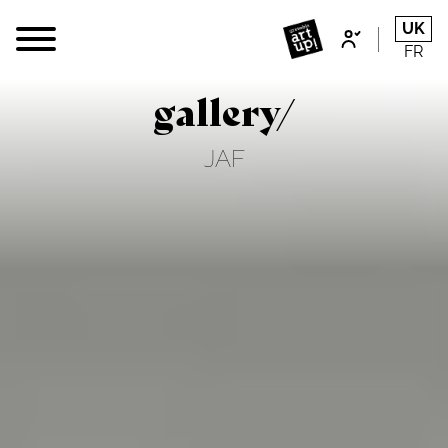
UK
FR
gallery/
JAF